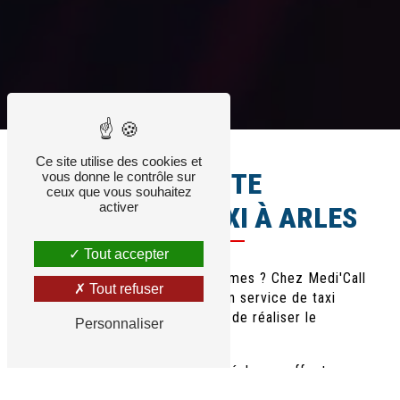
Véhicule 8 places
Ce site utilise des cookies et
TRANSPORT TOUTE
vous donne le contrôle sur
ceux que vous souhaitez
activer
DISTANCE EN TAXI À ARLES
Tout accepter
Besoin d'un taxi à Arles ou à Nîmes ? Chez Medi'Call
Tout refuser
Ambulance, nous disposons d'un service de taxi
conventionné, nous permettant de réaliser le
Personnaliser
transport de patient assis
.
Notre taxi 8 places est aussi idéal pour effectuer
des
déplacements privés et professionnels
dans